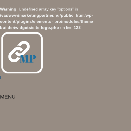
Warning
: Undefined array key "options" in
/var/www/marketingpartner.nu/public_html/wp-
content/plugins/elementor-pro/modules/theme-
builder/widgets/site-logo.php
on line
123
Skip
to
content
MENU