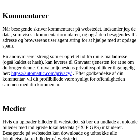
Kommentarer
Når besøgende skriver kommentarer på webstedet, indsamler jeg de
data, som vises i kommentarformularen, og også den besøgendes IP-
adresse og browserens user agent string for at hjælpe med at opdage
spam.
En anonymiseret streng som er oprettet ud fra din e-mailadresse
(også kaldet et hash), kan leveres til Gravatar tjenesten for at se om
du bruger denne. Gravatar tjenestens privatlivspolitik er tilgængelig
her:
https://automattic.com/privacy/
. Efter godkendelse af din
kommentar, vil dit profilbillede være synligt for offentligheden
sammen med din kommentar.
Medier
Hvis du uploader billeder til webstedet, så bør du undlade at uploade
billeder med indlejrede lokalitetsdata (EXIF GPS) inkluderet.
Besøgende på webstedet kan downloade og udtrække alle
lokalitetsdata fra billeder på webstedet.